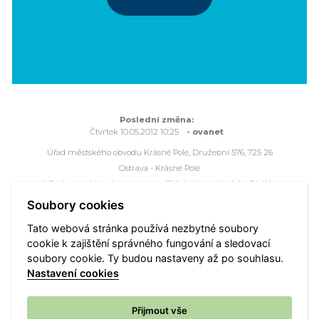
Poslední změna:
Čtvrtek 10.05.2012 10:25
- ovanet
Úřad městského obvodu Krásné Pole, Družební 576, 725 26
Ostrava - Krásné Pole
Všechna práva vyhrazena - použití obsahu nebo jeho částí je
možné pouze se souhlasem Úřadu městského obvodu Krásné
Soubory cookies
Pole.
Tato webová stránka používá nezbytné soubory
Webové stránky jsou ve správě společnosti
OVANET a.s.
cookie k zajištění správného fungování a sledovací
soubory cookie. Ty budou nastaveny až po souhlasu.
Mapa portálu
Přístupnost
Vyhledat
Nastavení cookies
Nastavení cookies
Přijmout vše