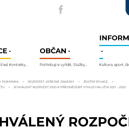
INFORM
CE
OBČAN
Úřad, Kontakty...
Potřebuji si vyřídit, Služby...
Kultura, sport, šk
A TAJEMNÍKA
ROZPOČET, VEŘEJNÉ ZAKÁZKY
ŽIVOTNÍ SITUACE
ČTU
SCHVÁLENÝ ROZPOČET 2020 A STŘEDNĚDOBÝ VÝHLED NA LÉTA 2021 - 2023
HVÁLENÝ ROZPOČE