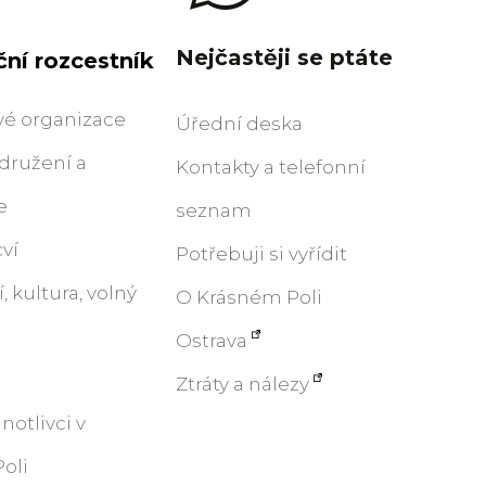
Nejčastěji se ptáte
ní rozcestník
vé organizace
Úřední deska
družení a
Kontakty a telefonní
e
seznam
ví
Potřebuji si vyřídit
, kultura, volný
O Krásném Poli
Ostrava
Ztráty a nálezy
notlivci v
oli