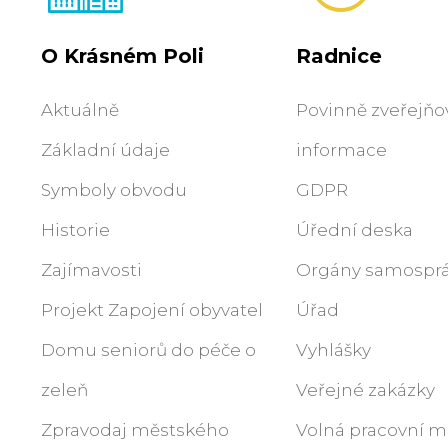
O Krásném Poli
Radnice
Aktuálně
Povinně zveřejň
Základní údaje
informace
Symboly obvodu
GDPR
Historie
Úřední deska
Zajímavosti
Orgány samospr
Projekt Zapojení obyvatel
Úřad
Domu seniorů do péče o
Vyhlášky
zeleň
Veřejné zakázky
Zpravodaj městského
Volná pracovní m