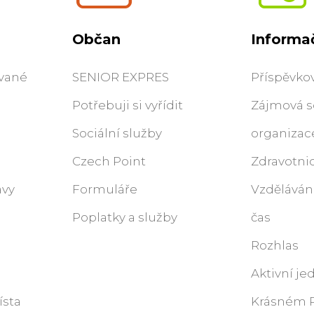
Občan
Informač
ované
SENIOR EXPRES
Příspěvko
Potřebuji si vyřídit
Zájmová s
Sociální služby
organizac
Czech Point
Zdravotnic
ávy
Formuláře
Vzdělávání
Poplatky a služby
čas
Rozhlas
Aktivní jed
ísta
Krásném P