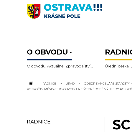
O OBVODU
RADNI
O obvodu, Aktuálně, Zpravodajství...
Úřední deska, 
RADNICE
ÚŘAD
ODBOR KANCELÁŘE STAROSTY 
ROZPOČTY MĚSTSKÉHO OBVODU A STŘEDNĚDOBÉ VÝHLEDY ROZPO
SC
RADNICE